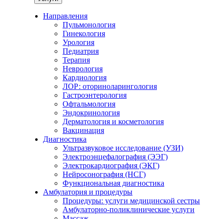
Направления
Пульмонология
Гинекология
Урология
Педиатрия
Терапия
Неврология
Кардиология
ЛОР: оториноларингология
Гастроэнтерология
Офтальмология
Эндокринология
Дерматология и косметология
Вакцинация
Диагностика
Ультразвуковое исследование (УЗИ)
Электроэнцефалография (ЭЭГ)
Электрокардиография (ЭКГ)
Нейросонография (НСГ)
Функциональная диагностика
Амбулатория и процедуры
Процедуры: услуги медицинской сестры
Амбулаторно-поликлинические услуги
Массаж