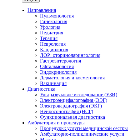
Направления
Пульмонология
Гинекология
Урология
Педиатрия
Терапия
Неврология
Кардиология
ЛОР: оториноларингология
Гастроэнтерология
Офтальмология
Эндокринология
Дерматология и косметология
Вакцинация
Диагностика
Ультразвуковое исследование (УЗИ)
Электроэнцефалография (ЭЭГ)
Электрокардиография (ЭКГ)
Нейросонография (НСГ)
Функциональная диагностика
Амбулатория и процедуры
Процедуры: услуги медицинской сестры
Амбулаторно-поликлинические услуги
Массаж