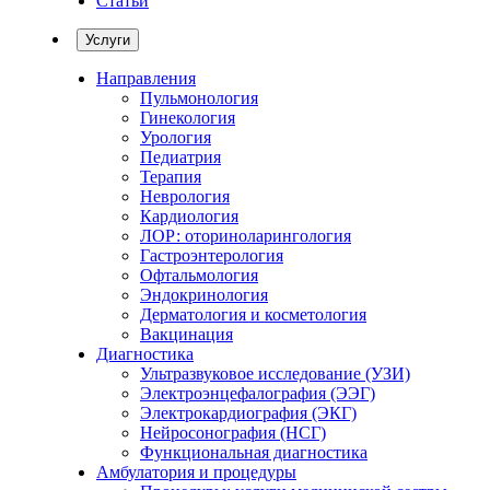
Статьи
Услуги
Направления
Пульмонология
Гинекология
Урология
Педиатрия
Терапия
Неврология
Кардиология
ЛОР: оториноларингология
Гастроэнтерология
Офтальмология
Эндокринология
Дерматология и косметология
Вакцинация
Диагностика
Ультразвуковое исследование (УЗИ)
Электроэнцефалография (ЭЭГ)
Электрокардиография (ЭКГ)
Нейросонография (НСГ)
Функциональная диагностика
Амбулатория и процедуры