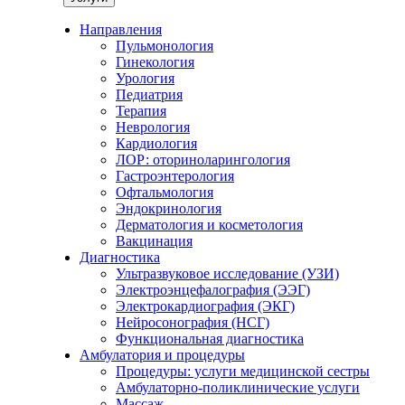
Направления
Пульмонология
Гинекология
Урология
Педиатрия
Терапия
Неврология
Кардиология
ЛОР: оториноларингология
Гастроэнтерология
Офтальмология
Эндокринология
Дерматология и косметология
Вакцинация
Диагностика
Ультразвуковое исследование (УЗИ)
Электроэнцефалография (ЭЭГ)
Электрокардиография (ЭКГ)
Нейросонография (НСГ)
Функциональная диагностика
Амбулатория и процедуры
Процедуры: услуги медицинской сестры
Амбулаторно-поликлинические услуги
Массаж