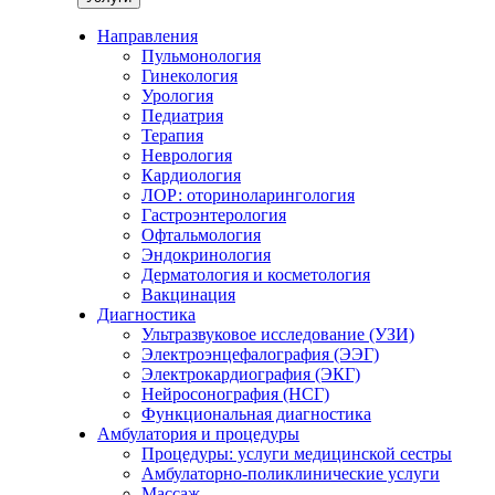
Направления
Пульмонология
Гинекология
Урология
Педиатрия
Терапия
Неврология
Кардиология
ЛОР: оториноларингология
Гастроэнтерология
Офтальмология
Эндокринология
Дерматология и косметология
Вакцинация
Диагностика
Ультразвуковое исследование (УЗИ)
Электроэнцефалография (ЭЭГ)
Электрокардиография (ЭКГ)
Нейросонография (НСГ)
Функциональная диагностика
Амбулатория и процедуры
Процедуры: услуги медицинской сестры
Амбулаторно-поликлинические услуги
Массаж