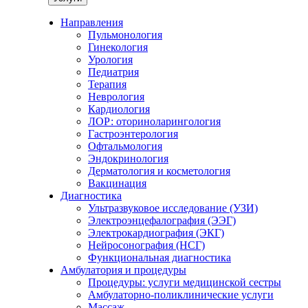
Направления
Пульмонология
Гинекология
Урология
Педиатрия
Терапия
Неврология
Кардиология
ЛОР: оториноларингология
Гастроэнтерология
Офтальмология
Эндокринология
Дерматология и косметология
Вакцинация
Диагностика
Ультразвуковое исследование (УЗИ)
Электроэнцефалография (ЭЭГ)
Электрокардиография (ЭКГ)
Нейросонография (НСГ)
Функциональная диагностика
Амбулатория и процедуры
Процедуры: услуги медицинской сестры
Амбулаторно-поликлинические услуги
Массаж