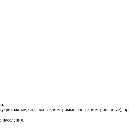
й.
(внутрикожные, подкожные, внутримышечные, внутривенные), п
 населения.